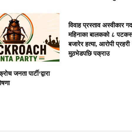
विवाह प्रस्ताव अस्वीकार गर्
महिनाका बालकको ८ पटकस
बजारेर हत्या, आरोपी प्रहरी
मुठभेडपछि पक्राउ
रोच जनता पार्टी’द्वारा
ोषणा