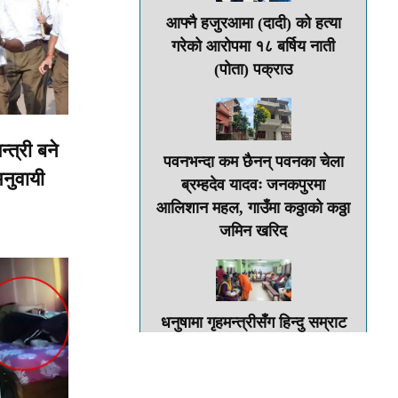
आफ्नै हजुरआमा (दादी) को हत्या
गरेको आरोपमा १८ बर्षिय नाती
(पोता) पक्राउ
न्त्री बने
पवनभन्दा कम छैनन् पवनका चेला
नुवायी
ब्रम्हदेव यादवः जनकपुरमा
आलिशान महल, गाउँमा कठ्ठाको कठ्ठा
जमिन खरिद
धनुषामा गृहमन्त्रीसँग हिन्दु सम्राट
नेपाल लगायतका आन्दोलनकारी
पक्षबीच वार्ता जारी