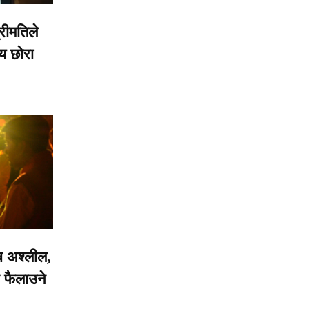
रीमतिले
जनकपुर आन्दोलनमा घाइते तथा
ीय छोरा
आगजनीपीडित परिवारसँग मेयर
साहको भेट, छानबिन र क्षतिपूर्तिका
लागि पहल गर्ने प्रतिबद्धता
 अश्लील,
ष फैलाउने