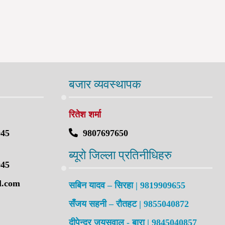
बजार व्यवस्थापक
रितेश शर्मा
045
9807697650
ब्यूरो जिल्ला प्रतिनीधिहरु
045
l.com
सबिन यादव – सिरहा | 9819909655
सँजय सहनी – रौतहट | 9855040872
दीपेन्द्र जयसवाल - बारा | 9845040857