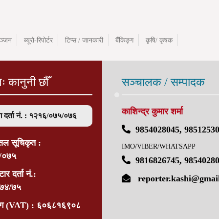
ञ्जन
ब्यूरो-रिपोर्टर
टिप्स / जानकारी
बैंकिङ्ग
कृषि/ कृषक
तः कानुनी छौँ
सञ्चालक / सम्पादक
काशिन्द्र कुमार शर्मा
ग दर्ता नं. : १२१६/०७५/०७६
9854028045, 9851253
सिल सूचिकृत :
IMO/VIBER/WHATSAPP
/०७५
9816826745, 9854028
ार दर्ता नं.:
reporter.kashi@gmai
७४/७५
भाग (VAT) : ६०६८१६९०८