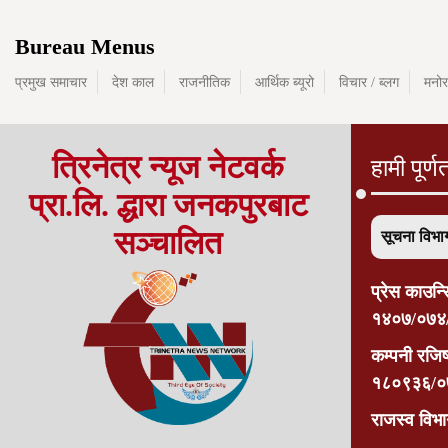
Bureau Menus
प्रमुख समाचार
देश काल
राजनीतिक
आर्थिक ब्यूरो
विचार / ब्लग
मनोर
त्रिनेत्र न्यूज नेटवर्क
हामी पूर्ण
प्रा.लि. द्धारा जनकपुरबाट
सञ्चालित
सूचना विभा
प्रेस काउन्
१४०७/०७४
कम्पनी रजिष्ट
१८०९३६/०
राजस्व वि