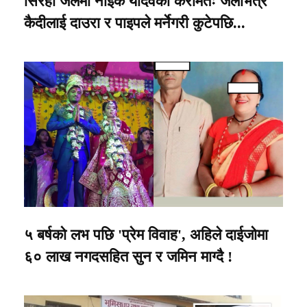
सिरहा जेलमा नाईके यादवको करामतः जेलभित्रै
कैदीलाई दाउरा र पाइपले मर्नेगरी कुटेपछि...
५ बर्षको लभ पछि 'प्रेम विवाह', अहिले दाईजोमा
६० लाख नगदसहित सुन र जमिन माग्दै !