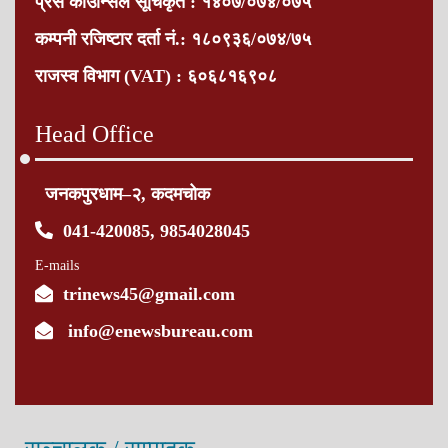
प्रेस काउन्सिल सूचिकृत : १४०७/०७४/०७५
कम्पनी रजिष्टार दर्ता नं.: १८०९३६/०७४/७५
राजस्व विभाग (VAT) : ६०६८१६९०८
Head Office
जनकपुरधाम–२, कदमचोक
041-420085, 9854028045
E-mails
trinews45@gmail.com
info@enewsbureau.com