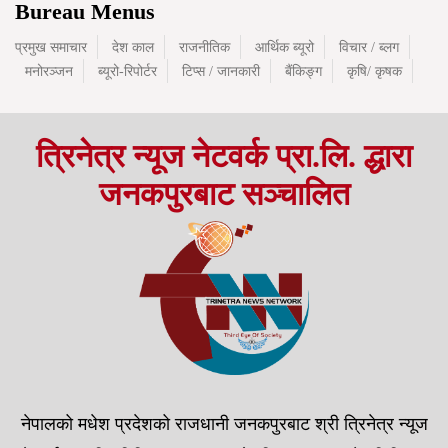
Bureau Menus
अटो दुर्घटनामा परी सर्लाहीका एक युवकको मृत्यु, ६ जना
घाइते
प्रमुख समाचार
देश काल
राजनीतिक
आर्थिक ब्यूरो
विचार / ब्लग
मनोरञ्जन
ब्यूरो-रिपोर्टर
टिप्स / जानकारी
बैंकिङ्ग
कृषि/ कृषक
त्रिनेत्र न्यूज नेटवर्क प्रा.लि. द्धारा
जनकपुरबाट सञ्चालित
नेपालको मधेश प्रदेशको राजधानी जनकपुरबाट श्री त्रिनेत्र न्यूज