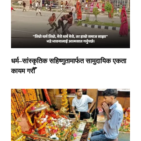
धर्म–सांस्कृतिक सहिष्णुतामार्फत सामुदायिक एकता
कायम गरौँ