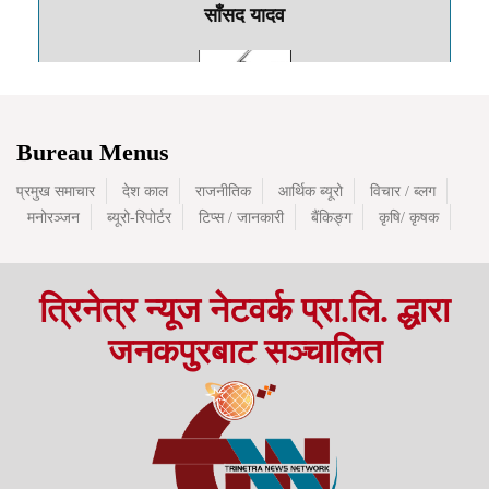
साँसद यादव
सम्पादकीयः एउटा शब्दको भूल, समाजमा ठूलो असर,
Bureau Menus
संयमित बनौँ
प्रमुख समाचार
देश काल
राजनीतिक
आर्थिक ब्यूरो
विचार / ब्लग
मनोरञ्जन
ब्यूरो-रिपोर्टर
टिप्स / जानकारी
बैंकिङ्ग
कृषि/ कृषक
त्रिनेत्र न्यूज नेटवर्क प्रा.लि. द्धारा
जनकपुरबाट सञ्चालित