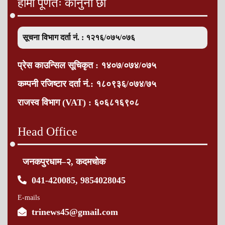
हामी पूर्णतः कानुनी छौँ
सूचना विभाग दर्ता नं. : १२१६/०७५/०७६
प्रेस काउन्सिल सूचिकृत : १४०७/०७४/०७५
कम्पनी रजिष्टार दर्ता नं.: १८०९३६/०७४/७५
राजस्व विभाग (VAT) : ६०६८१६९०८
Head Office
जनकपुरधाम–२, कदमचोक
041-420085, 9854028045
E-mails
trinews45@gmail.com