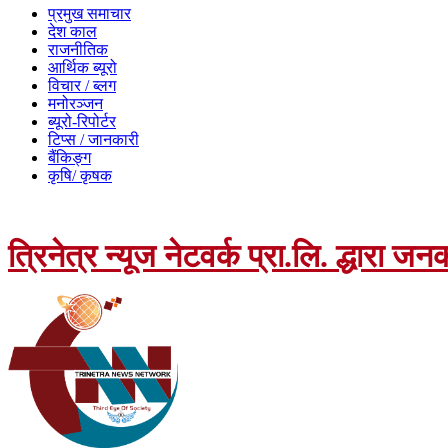
प्रमुख समाचार
देश काल
राजनीतिक
आर्थिक ब्यूरो
विचार / ब्लग
मनोरञ्जन
ब्यूरो-रिपोर्टर
टिप्स / जानकारी
बैंकिङ्ग
कृषि/ कृषक
त्रिनेत्र न्यूज नेटवर्क प्रा.लि. द्धारा 