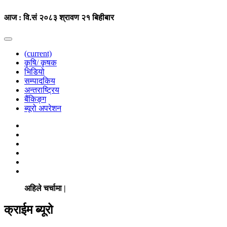
आज : वि.सं २०८३ श्रावण २१ बिहीबार
(current)
कृषि/ कृषक
भिडियो
सम्पादकिय
अन्तराष्ट्रिय
बैंकिङ्ग
ब्यूरो अपरेशन
अहिले चर्चामा |
क्राईम ब्यूरो