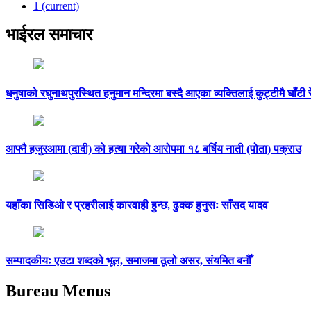
1
(current)
भाईरल समाचार
धनुषाको रघुनाथपुरस्थित हनुमान मन्दिरमा बस्दै आएका व्यक्तिलाई कुट्टीमै घाँटी रे
आफ्नै हजुरआमा (दादी) को हत्या गरेको आरोपमा १८ बर्षिय नाती (पोता) पक्राउ
यहाँका सिडिओ र प्रहरीलाई कारवाही हुन्छ, ढुक्क हुनुसः साँसद यादव
सम्पादकीयः एउटा शब्दको भूल, समाजमा ठूलो असर, संयमित बनौँ
Bureau Menus