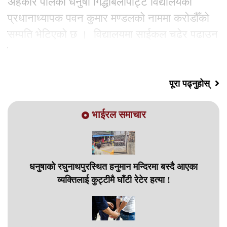
अहँकार पालेका धनुषा गिद्धाबेलापट्टि विद्यालयका
प्रधानाध्यापक पवन कुमार मण्डलको नाममा करोडौँको
सम्पति भेटिएको छ । विद्यालयमा साईकल चढेर पढाउन
जाने गरेका मण्डलले हेडमास्टर
पूरा पढ्नुहोस्
भाईरल समाचार
धनुषाको रघुनाथपुरस्थित हनुमान मन्दिरमा बस्दै आएका
व्यक्तिलाई कुट्टीमै घाँटी रेटेर हत्या !