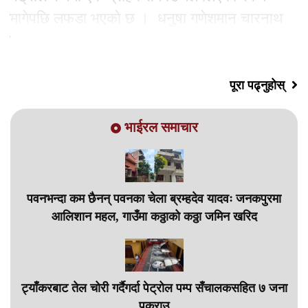
मागेपछि लफडा भएको छ । धनुषा गणेशमान चारनाथ
नगरपालिका वडा नं. २
पूरा पढ्नुहोस्
भाईरल समाचार
पवनभन्दा कम छैनन् पवनका चेला ब्रम्हदेव यादवः जनकपुरमा
आलिशान महल, गाउँमा कठ्ठाको कठ्ठा जमिन खरिद
ट्याँकरबाट तेल चोरी गर्दैगर्दा पेट्रोल पम्प सँचालकसहित ७ जना
पक्राउ