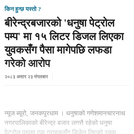
किन हुन्छ यस्तो ?
बीरेन्द्रबजारको 'धनुषा पेट्रोल
पम्प' मा १५ लिटर डिजल लिएका
युवकसँग पैसा मागेपछि लफडा
गरेको आरोप
२०८३ असार २३ मंगलबार
न्यूज ब्यूरो, जनकपुरधाम । धनुषाको गणेशमानचारनाथ
नगरपालिकाको बीरेन्द्र बजार लगत्तै रहेको धनुषा
पेट्रोल पम्पमा एक ग्राहकसँग डिजेल लिएको रकम