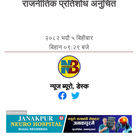
राजनीतिक प्रतिशोध अनुचित
२०८२ भदौ ५ बिहीबार
बिहान ०९:२९ बजे
न्यूज ब्यूरो, डेस्क
Advertesment