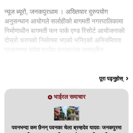
न्यूज ब्यूरो, जनकपुरधाम । अख्तियार दुरुपयोग
अनुसन्धान आयोगले सर्लाहीको बागमती नगरपालिकामा
निर्माणाधीन बागमती फन पार्क एण्ड रिसोर्ट आयोजनाको
दोस्रो चरणको निर्माणमा भएको भनिएको अनियमितता
प्रकरणमा मधेश प्रदेश सरकारका तत्कालीन
अर्थमन्त्री,
पूरा पढ्नुहोस्
भाईरल समाचार
पवनभन्दा कम छैनन् पवनका चेला ब्रम्हदेव यादवः जनकपुरमा