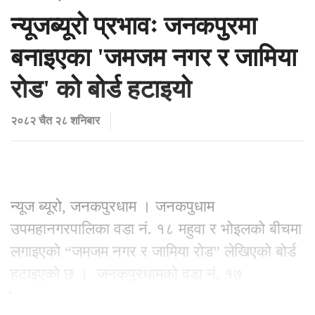
न्यूजब्यूरो प्रभावः जनकपुरमा
बनाइएका 'जमजम नगर र जामिया
रोड' को बोर्ड हटाइयो
२०८२ चैत २८ शनिबार
न्यूज ब्यूरो, जनकपुरधाम । जनकपुधाम
उपमहानगरपालिका वडा नं. १८ महुवा र भोइलको बीचमा
लगाइएको “जमजम नगर र जामिया रोड” लेखिएको बोर्ड
हटाइएको छ । जनकपुरधामको वडा नं. १७
कनकपट्टिदेखि दक्षिण र