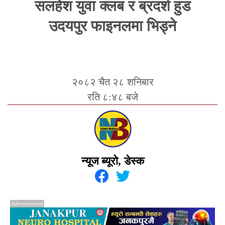
सलहेश युवा क्लब र ब्रदर्श हुड
उदयपुर फाइनलमा भिड्ने
२०८२ चैत २८ शनिबार
रति ८:४८ बजे
न्यूज ब्यूरो, डेस्क
Advertesment