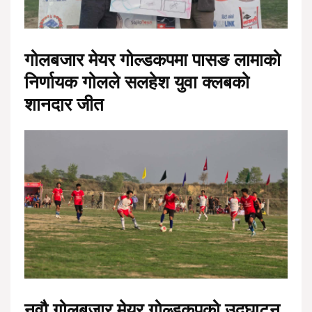
गोलबजार मेयर गोल्डकपमा पासङ लामाको
निर्णायक गोलले सलहेश युवा क्लबको
शानदार जीत
नवौ गोलबजार मेयर गोल्डकपको उद्घाटन