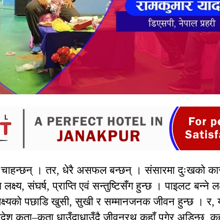
न चाहन्छन् । तर, धेरै असफल बन्छन् । संसारमा दुःखको क
ष्य, संघर्ष, प्राप्ति एवं सन्तुष्टिसँग हुन्छ । पाइलट बन्ने लक्
लक्ष्यको पछाडि खुसी, सुखी र सम्मानजनक जीवन हुन्छ । र, य
श कता–कता धाउँदाधाउँदै जीवनरथ कहाँ पुगेर अडिन्छ, कहाँ