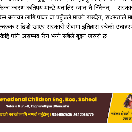
ा कारण कतिपय मान्छे यतातिर ध्यान नै दिँदैनन् । सरकार
किम बन्नका लागि पावर वा पहुँचले मायने राख्दैन, सक्षमताले 
रु गुन्द्रुक र ढिडो खाएर सरकारी सेवामा इतिहास रचेको उदा
हाँ केहि पनि असम्भव छैन भन्ने सबैले बुझ्न जरुरी छ ।