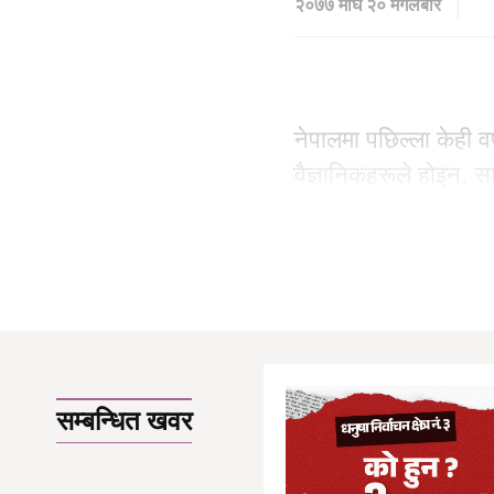
२०७७ माघ २० मंगलबार
नेपालमा पछिल्ला केही 
वैज्ञानिकहरूले होइन, स
भाइरसले शरीरलाई होइन,
सम्बन्धित खवर