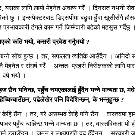
र, यसका लागि लामो मेहनेत अवश्य गरेँ । दिनरात नभनी सेव
गरेको छु । इन्सपेक्टरबाट डिएसपीमा बढुवा हुँदा खुसीसँगै हौ
रभावकारी ढंगले काम गर्ने जिम्मेवारी बढेको महसुस गर्दैछु 
भएको कति भयो, कसरी प्रवेश गर्नुभयो ?
्ने सोंच हुन्छ । तर, सफलता त्यतिकै आउँदैन । अनिदो संघ
 नै मेहनेत र संघर्ष गरेँ । अन्ततः प्रहरी निरीक्षकको लागि प
१ वर्ष भयो ।
ज छैन भनिन्छ, पहुँच नभएकालाई हुँदैन भन्ने मान्यता छ, म
हिच्किचाउँछन्, पढेलेखेर पनि विदेशिन्छन्, के भन्नुहुन्छ ?
हज केहि छैन । तर, गरे असम्भव केहि पनि छैन । वास्तवमा हा
ावर पहुँच चाहिन्छ भन्ने मान्यता छ । तर, वास्तविकता यो 
गर्न डराउँछन् । जुनून र लक्ष्यप्रति दृढ हुँदैनन् । सरकारी ज