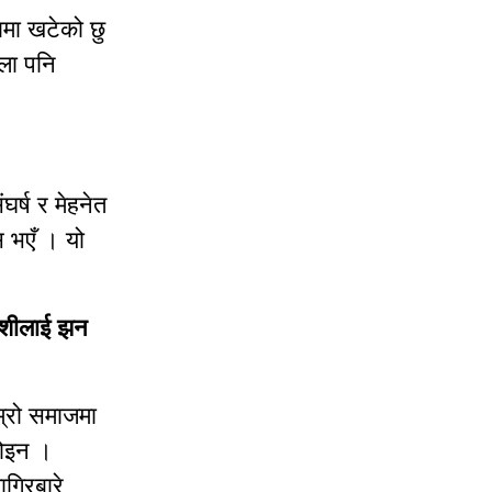
ामा खटेको छु
सला पनि
।
र्ष र मेहनेत
ास भएँ । यो
धेशीलाई झन
म्रो समाजमा
होइन ।
ागिरबारे