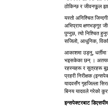
ठोकिन्छ र जीवनफूूल झर्छ
यस्तो अनिश्चित जिन्दग
अभिप्राय क्षणभङ्गुर ज
पुग्नुछ, त्यो निश्चित
सजिलो, आधुनिक, विकस
आकाशमा उड्नु, धर्तीमा
भइसकेका छन् । अतय
रहस्यहरू र सुत्रहरू बुझ
प्रहरी निरीक्षक (इन्सप
यादवसँग गृहजिल्ला सिरहा
बिनय यादवले गरेको कु
इन्सपेक्टरबाट डिएसपीमा 