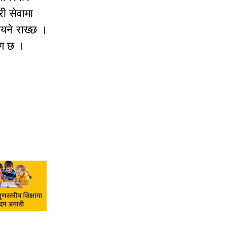
ी सेवामा
मायने राख्छ ।
हरण छ ।