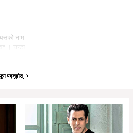
। यसको नाम
रस" । घण्टा
पूरा पढ्नुहोस्