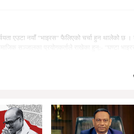
वर्षयता एउटा नयाँ "भाइरस" फैलिएको चर्चा हुन थालेको छ 
ामाजिक सञ्जालका प्रयोगकर्ताले राखेका हुन्:- "घण्टा भाइ
 बहस गर्ने शैलीलाई